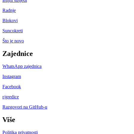
Biljni susjedi
Radnje
Blokovi
Suncokreti
Što je novo
Zajednice
WhatsApp zajednica
Instagram
Facebook
r/gredice
Razgovori na GitHub-u
Više
Politika privatnosti