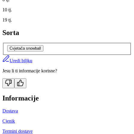
10
tj.
19
tj.
Sorta
Cvjetača snowball
Uredi biljku
Jesu li ti informacije korisne?
Informacije
Dostava
Cjenik
Termini dostave