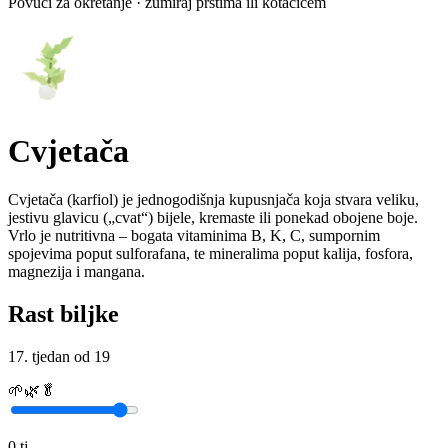
Povuci za okretanje · zumiraj prstima ili kotačićem
Cvjetača
Cvjetača (karfiol) je jednogodišnja kupusnjača koja stvara veliku,
jestivu glavicu („cvat“) bijele, kremaste ili ponekad obojene boje.
Vrlo je nutritivna – bogata vitaminima B, K, C, sumpornim
spojevima poput sulforafana, te mineralima poput kalija, fosfora,
magnezija i mangana.
Rast biljke
17
. tjedan od
19
🌱
🌿
🥬
0
tj.