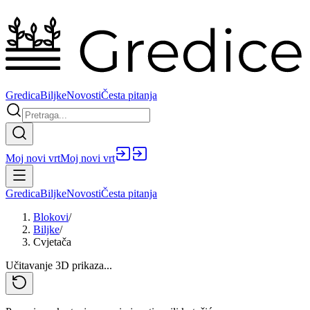
Gredica
Biljke
Novosti
Česta pitanja
Moj novi vrt
Moj novi vrt
Gredica
Biljke
Novosti
Česta pitanja
Blokovi
/
Biljke
/
Cvjetača
Učitavanje 3D prikaza...