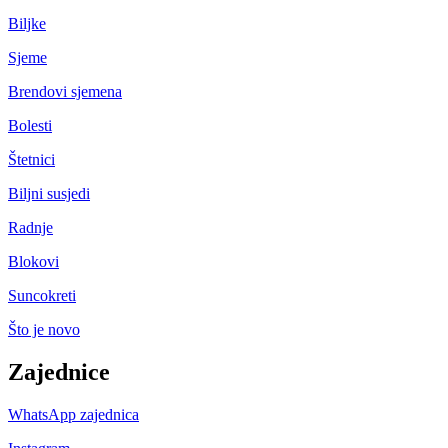
Biljke
Sjeme
Brendovi sjemena
Bolesti
Štetnici
Biljni susjedi
Radnje
Blokovi
Suncokreti
Što je novo
Zajednice
WhatsApp zajednica