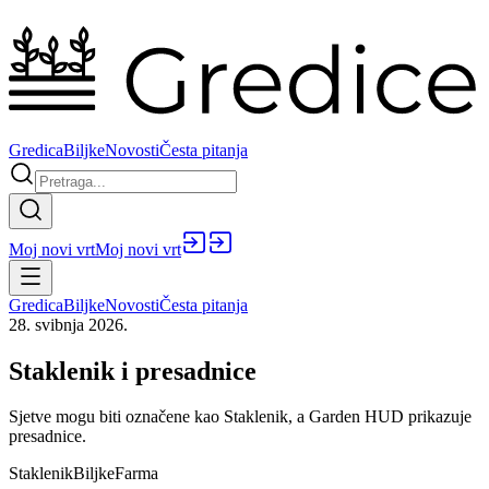
Gredica
Biljke
Novosti
Česta pitanja
Moj novi vrt
Moj novi vrt
Gredica
Biljke
Novosti
Česta pitanja
28. svibnja 2026.
Staklenik i presadnice
Sjetve mogu biti označene kao Staklenik, a Garden HUD prikazuje
presadnice.
Staklenik
Biljke
Farma