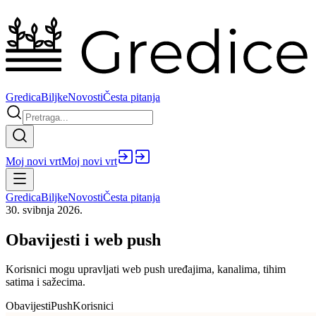
Gredica
Biljke
Novosti
Česta pitanja
Moj novi vrt
Moj novi vrt
Gredica
Biljke
Novosti
Česta pitanja
30. svibnja 2026.
Obavijesti i web push
Korisnici mogu upravljati web push uređajima, kanalima, tihim
satima i sažecima.
Obavijesti
Push
Korisnici