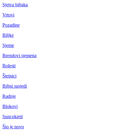
Sjetva biljaka
Vrtovi
Pozadine
Biljke
Sjeme
Brendovi sjemena
Bolesti
Štetnici
Biljni susjedi
Radnje
Blokovi
Suncokreti
Što je novo