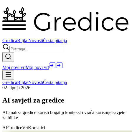
Gredica
Biljke
Novosti
Česta pitanja
Moj novi vrt
Moj novi vrt
Gredica
Biljke
Novosti
Česta pitanja
02. lipnja 2026.
AI savjeti za gredice
AI analiza gredice koristi bogatiji kontekst i vraća korisnije savjete
za biljke.
AI
Gredice
Vrt
Korisnici