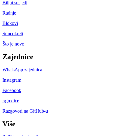
Biljni susjedi
Radnje
Blokovi
Suncokreti
Što je novo
Zajednice
WhatsApp zajednica
Instagram
Facebook
r/gredice
Razgovori na GitHub-u
Više