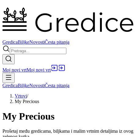
Gredica
Biljke
Novosti
Česta pitanja
Moj novi vrt
Moj novi vrt
Gredica
Biljke
Novosti
Česta pitanja
Vrtovi
/
My Precious
My Precious
Prošetaj među gredicama, biljkama i malim vrtnim detaljima iz ovog
zelenog kutka.