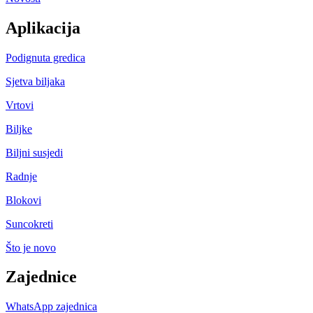
Aplikacija
Podignuta gredica
Sjetva biljaka
Vrtovi
Biljke
Biljni susjedi
Radnje
Blokovi
Suncokreti
Što je novo
Zajednice
WhatsApp zajednica