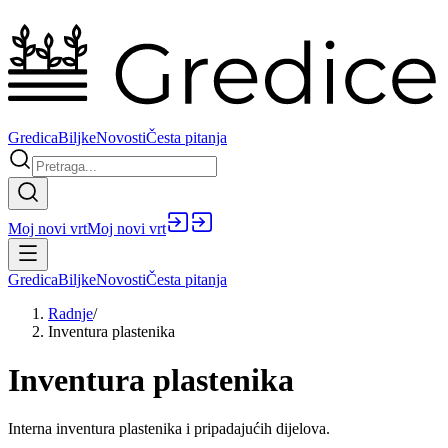
Gredica
Biljke
Novosti
Česta pitanja
Moj novi vrt
Moj novi vrt
Gredica
Biljke
Novosti
Česta pitanja
Radnje
/
Inventura plastenika
Inventura plastenika
Interna inventura plastenika i pripadajućih dijelova.