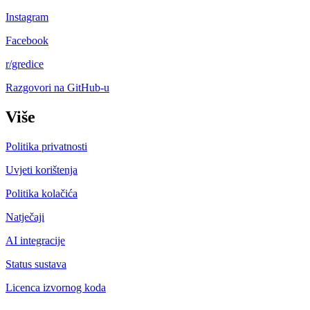
Instagram
Facebook
r/gredice
Razgovori na GitHub-u
Više
Politika privatnosti
Uvjeti korištenja
Politika kolačića
Natječaji
AI integracije
Status sustava
Licenca izvornog koda