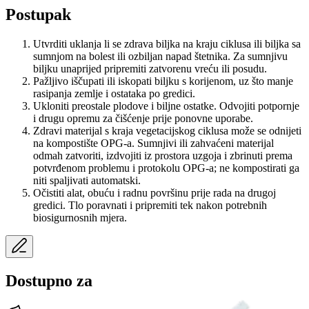
Postupak
Utvrditi uklanja li se zdrava biljka na kraju ciklusa ili biljka sa
sumnjom na bolest ili ozbiljan napad štetnika. Za sumnjivu
biljku unaprijed pripremiti zatvorenu vreću ili posudu.
Pažljivo iščupati ili iskopati biljku s korijenom, uz što manje
rasipanja zemlje i ostataka po gredici.
Ukloniti preostale plodove i biljne ostatke. Odvojiti potpornje
i drugu opremu za čišćenje prije ponovne uporabe.
Zdravi materijal s kraja vegetacijskog ciklusa može se odnijeti
na kompostište OPG-a. Sumnjivi ili zahvaćeni materijal
odmah zatvoriti, izdvojiti iz prostora uzgoja i zbrinuti prema
potvrđenom problemu i protokolu OPG-a; ne kompostirati ga
niti spaljivati automatski.
Očistiti alat, obuću i radnu površinu prije rada na drugoj
gredici. Tlo poravnati i pripremiti tek nakon potrebnih
biosigurnosnih mjera.
Dostupno za