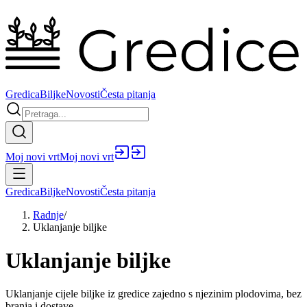
Gredica
Biljke
Novosti
Česta pitanja
Moj novi vrt
Moj novi vrt
Gredica
Biljke
Novosti
Česta pitanja
Radnje
/
Uklanjanje biljke
Uklanjanje biljke
Uklanjanje cijele biljke iz gredice zajedno s njezinim plodovima, bez
branja i dostave.