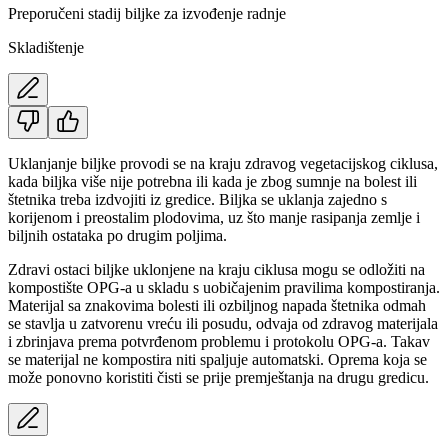
Preporučeni stadij biljke za izvođenje radnje
Skladištenje
Uklanjanje biljke provodi se na kraju zdravog vegetacijskog ciklusa,
kada biljka više nije potrebna ili kada je zbog sumnje na bolest ili
štetnika treba izdvojiti iz gredice. Biljka se uklanja zajedno s
korijenom i preostalim plodovima, uz što manje rasipanja zemlje i
biljnih ostataka po drugim poljima.
Zdravi ostaci biljke uklonjene na kraju ciklusa mogu se odložiti na
kompostište OPG-a u skladu s uobičajenim pravilima kompostiranja.
Materijal sa znakovima bolesti ili ozbiljnog napada štetnika odmah
se stavlja u zatvorenu vreću ili posudu, odvaja od zdravog materijala
i zbrinjava prema potvrđenom problemu i protokolu OPG-a. Takav
se materijal ne kompostira niti spaljuje automatski. Oprema koja se
može ponovno koristiti čisti se prije premještanja na drugu gredicu.