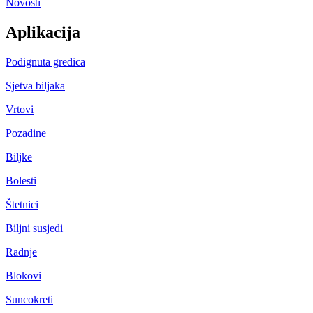
Novosti
Aplikacija
Podignuta gredica
Sjetva biljaka
Vrtovi
Pozadine
Biljke
Bolesti
Štetnici
Biljni susjedi
Radnje
Blokovi
Suncokreti