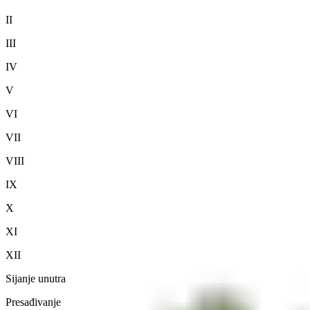
II
III
IV
V
VI
VII
VIII
IX
X
XI
XII
Sijanje unutra
Presađivanje