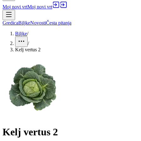
Moj novi vrt
Moj novi vrt
Gredica
Biljke
Novosti
Česta pitanja
Biljke
/
/
Kelj vertus 2
Kelj vertus 2