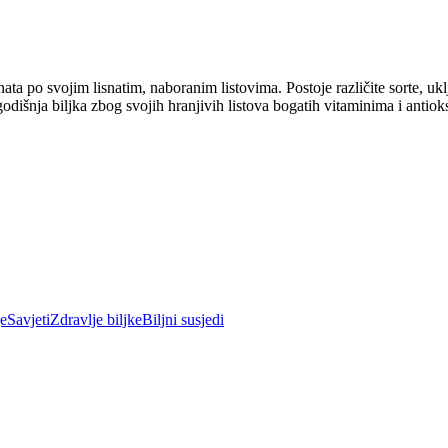
ta po svojim lisnatim, naboranim listovima. Postoje različite sorte, uklj
odišnja biljka zbog svojih hranjivih listova bogatih vitaminima i antiok
je
Savjeti
Zdravlje biljke
Biljni susjedi