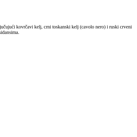
učujući kovrčavi kelj, crni toskanski kelj (cavolo nero) i ruski crveni
sidansima.​