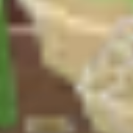
H vrijednosti između 6,5 i 6,8. Prije sjetve ili sadnje, obogatite tlo k
 proljetnu berbu, sjetvu obavite 3 do 5 tjedana prije posljednjeg očekiv
azmakom od 30 do 60 cm između biljaka. Kelj klija za 6 do 14 dana pri o