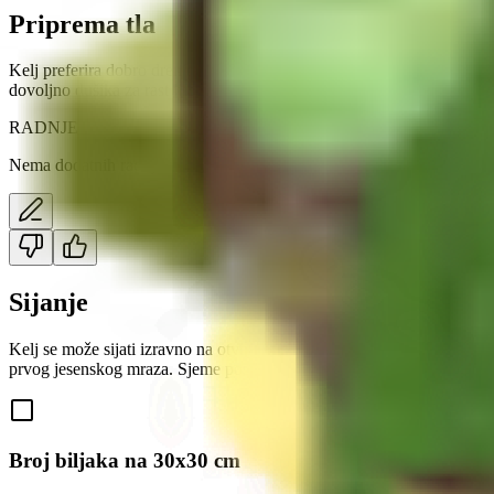
Priprema tla
Kelj preferira dobro drenirano, plodno tlo bogato organskom tvari, s p
dovoljno dušika za rast listova. ​
RADNJE
Nema dodatnih radnji
Sijanje
Kelj se može sijati izravno na otvorenom ili uzgojiti iz presadnica. Za
prvog jesenskog mraza. Sjeme posijajte na dubinu od 1 do 1,5 cm, s r
Broj biljaka na 30x30 cm