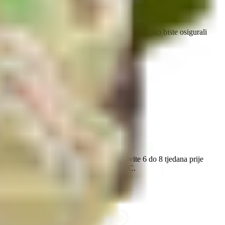
ompostom ili dobro razgrađenim stajskim gnojem kako biste osigurali
anog mraza. Za jesensku berbu, sjetvu obavite 6 do 8 tjedana prije
ptimalnoj temperaturi tla od 15 do 20 °C. ​