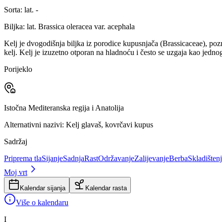
Sorta:
lat. -
Biljka:
lat. Brassica oleracea var. acephala
Kelj je dvogodišnja biljka iz porodice kupusnjača (Brassicaceae), pozna
kelj. Kelj je izuzetno otporan na hladnoću i često se uzgaja kao jednog
Porijeklo
Istočna Mediteranska regija i Anatolija
Alternativni nazivi:
Kelj glavaš, kovrčavi kupus
Sadržaj
Priprema tla
Sijanje
Sadnja
Rast
Održavanje
Zalijevanje
Berba
Skladišten
Moj vrt
Kalendar sijanja
Kalendar rasta
Više
o kalendaru
I