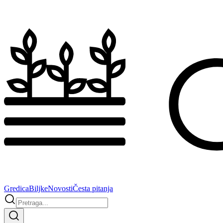
Gredica
Biljke
Novosti
Česta pitanja