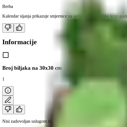
Berba
Kalendar sijanja prikazuje smjernice za sjetvu i razvoj biljke kroz god
Informacije
Broj biljaka na 30x30 cm
1
Nisi zadovoljan uslugom ili proizvodom? Pogledaj
30-dnevnu politik