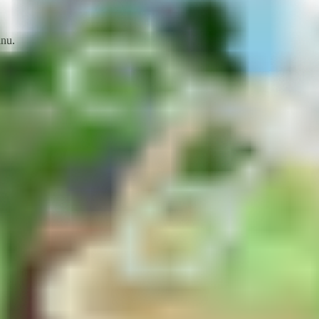
inu.
u povrata novca
.