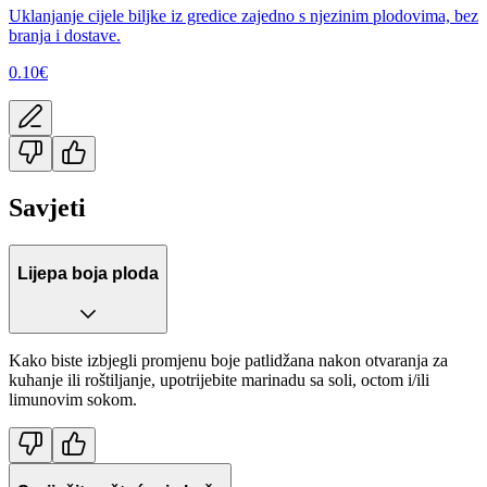
Uklanjanje cijele biljke iz gredice zajedno s njezinim plodovima, bez
branja i dostave.
0.10
€
Savjeti
Lijepa boja ploda
Kako biste izbjegli promjenu boje patlidžana nakon otvaranja za
kuhanje ili roštiljanje, upotrijebite marinadu sa soli, octom i/ili
limunovim sokom.