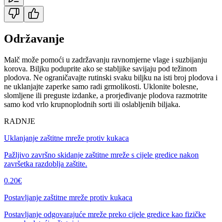
Održavanje
Malč može pomoći u zadržavanju ravnomjerne vlage i suzbijanju
korova. Biljku poduprite ako se stabljike savijaju pod težinom
plodova. Ne ograničavajte rutinski svaku biljku na isti broj plodova i
ne uklanjajte zaperke samo radi grmolikosti. Uklonite bolesne,
slomljene ili preguste izdanke, a prorjeđivanje plodova razmotrite
samo kod vrlo krupnoplodnih sorti ili oslabljenih biljaka.
RADNJE
Uklanjanje zaštitne mreže protiv kukaca
Pažljivo završno skidanje zaštitne mreže s cijele gredice nakon
završetka razdoblja zaštite.
0.20
€
Postavljanje zaštitne mreže protiv kukaca
Postavljanje odgovarajuće mreže preko cijele gredice kao fizičke