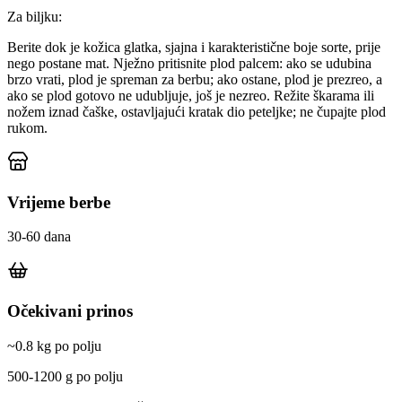
Za biljku:
Berite dok je kožica glatka, sjajna i karakteristične boje sorte, prije
nego postane mat. Nježno pritisnite plod palcem: ako se udubina
brzo vrati, plod je spreman za berbu; ako ostane, plod je prezreo, a
ako se plod gotovo ne udubljuje, još je nezreo. Režite škarama ili
nožem iznad čaške, ostavljajući kratak dio peteljke; ne čupajte plod
rukom.
Vrijeme berbe
30-60 dana
Očekivani prinos
~0.8 kg po polju
500-1200 g po polju