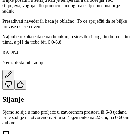
Biljke posaditi u zemlju kad je temperatura tla dosegla 18C
stupnjeva, zagrijati tlo pomoću tamnog malča tjedan dana prije
sadnje.
Presađivati navečer ili kada je oblačno. To ce spriječiti da se biljke
previše osuše i uvenu.
Najbolje rezultate daje na dubokim, restresitim i bogatim humusnim
tlima, a pH tla treba biti 6,0-6,8.
RADNJE
Nema dodatnih radnji
Sijanje
Sjeme se sije u rano proljeće u zatvorenom prostoru ili 6-8 tjedana
prije sadnje na otvorenom. Siju se 4 sjemenke na 2.5cm, na 0.60cm
dubine.