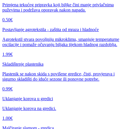
Primjena tekućeg pripravka koji biljke čini manje privlačnima
puževima i podržava oporavak nakon napada.
0.50
€
Postavljanje agrotekstila - zaštita od mraza i hladnoće
Agrotekstil stvara povoljniju mikroklimu, smanjuje temperaturne
oscilacije i pomaže očuvanju biljaka tijekom hladnog razdoblja.
1.99
€
Skladištenje plastenika
Plastenik se nakon skida s povišene gredice, čisti, provjerava i
sigurno skladišti do iduće sezone ili ponovne potrebe.
0.99
€
Uklanjanje korova u gredici
Uklanjanje korova na gredici.
1.00
€
Malčiranje slamom - gredica