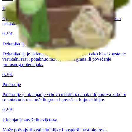
Ispiranje biljke od štetnika
Nježno ispiranje biljke vodom radi uklanjanja vidljivih štetnika i
ostataka s listova i stabljike.
0.20
€
Dekapitacija
Dekapitacija je uklanjanje glavnog vrha biljke kako bi se zaustavio
vertikalni rast i potaknuo razvoj bočnih grana ili povećanje
prinosnog potencijala.
0.20
€
Pinciranje
Pinciranje je uklanjanje vrhova mladih izdanaka ili pupova kako bi
se potaknuo rast bočnih grana i povećala bujnost biljke.
0.20
€
Uklanjanje suvišnih cvijetova
Može poboljšati kvalitetu biljke i pospješiti rast plodova.