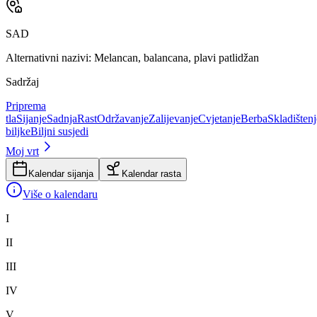
SAD
Alternativni nazivi:
Melancan, balancana, plavi patlidžan
Sadržaj
Priprema
tla
Sijanje
Sadnja
Rast
Održavanje
Zalijevanje
Cvjetanje
Berba
Skladištenj
biljke
Biljni susjedi
Moj vrt
Kalendar sijanja
Kalendar rasta
Više
o kalendaru
I
II
III
IV
V