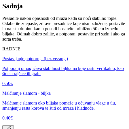
Sadnja
Presadite nakon opasnosti od mraza kada su noći stabilno tople.
Odaberite zdepaste, zdrave presadnice koje nisu izdužene, postavite
ih na istu dubinu kao u posudi i ostavite približno 50 cm između
biljaka. Odmah dobro zalijte, a potporanj postavite pri sadnji ako ga
sorta treba.
RADNJE
Postavljanje potpornja (bez vezanja)
Potporanj omogućava stabilnost biljkama koje rastu vertikalno, kao
što su rajčice ili grah.
0.50
€
Malčiranje slamom - biljka
Malčiranje slamom oko biljaka pomaže u očuvanju vlage u tlu,
smanjenju rasta korova te štiti od mraza i hladnoće.
0.40
€