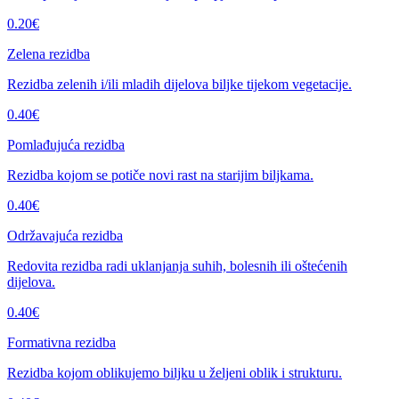
0.20
€
Zelena rezidba
Rezidba zelenih i/ili mladih dijelova biljke tijekom vegetacije.
0.40
€
Pomlađujuća rezidba
Rezidba kojom se potiče novi rast na starijim biljkama.
0.40
€
Održavajuća rezidba
Redovita rezidba radi uklanjanja suhih, bolesnih ili oštećenih
dijelova.
0.40
€
Formativna rezidba
Rezidba kojom oblikujemo biljku u željeni oblik i strukturu.