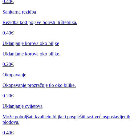
0.40
€
Sanitarna rezidba
Rezidba kod pojave bolesti ili štetnika.
0.40
€
Uklanjanje korova oko biljke
Uklanjanje korova oko biljke.
0.20
€
Okopavanje
Okopavanje prozračuje tlo oko biljke.
0.20
€
Uklanjanje cvijetova
Može poboljšati kvalitetu biljke i pospješiti rast već uspostavljenih
plodova.
0.40
€