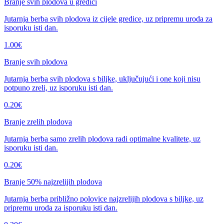
Branje svih plodova u gredici
Jutarnja berba svih plodova iz cijele gredice, uz pripremu uroda za
isporuku isti dan.
1.00
€
Branje svih plodova
Jutarnja berba svih plodova s biljke, uključujući i one koji nisu
potpuno zreli, uz isporuku isti dan.
0.20
€
Branje zrelih plodova
Jutarnja berba samo zrelih plodova radi optimalne kvalitete, uz
isporuku isti dan.
0.20
€
Branje 50% najzrelijih plodova
Jutarnja berba približno polovice najzrelijih plodova s biljke, uz
pripremu uroda za isporuku isti dan.