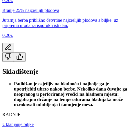
0.20
€
Branje 25% najzrelijih plodova
Jutarnja berba približno četvrtine najzrelijih plodova s biljke, uz
pripremu uroda za isporuku isti dan.
0.20
€
Skladištenje
Patlidžan je osjetljiv na hladnoću i najbolje ga je
upotrijebiti ubrzo nakon berbe. Nekoliko dana čuvajte ga
neopranog u perforiranoj vrećici na hladnom mjestu;
dugotrajno držanje na temperaturama hladnjaka može
uzrokovati udubljenja i tamnjenje mesa.
RADNJE
Uklanjanje biljke