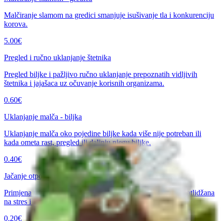
Malčiranje slamom na gredici smanjuje isušivanje tla i konkurenciju
korova.
5.00
€
Pregled i ručno uklanjanje štetnika
Pregled biljke i pažljivo ručno uklanjanje prepoznatih vidljivih
štetnika i jajašaca uz očuvanje korisnih organizama.
0.60
€
Uklanjanje malča - biljka
Uklanjanje malča oko pojedine biljke kada više nije potreban ili
kada ometa rast, pregled ili daljnju njegu biljke.
0.40
€
Jačanje otpornosti rajčice i patlidžana
Primjena tekućeg pripravka za jačanje otpornosti rajčice i patlidžana
na stres i bolesti.
0.20
€