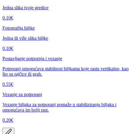
Jedna slika tvoje gredice
0.10
€
Fotografija biljke
Jedna ili više slika biljke
0.10
€
Postavljanje potpornja i vezanje
Potporanj omogućava stabilnost biljkama koje rastu vertikalno, kao
što su rajčice ili grah.
0.55
€
Vezanje za potporanj
Vezanje biljaka za potporanj pomaže u stabiliziranju biljaka i
omogućava im bolji rast.
0.20
€