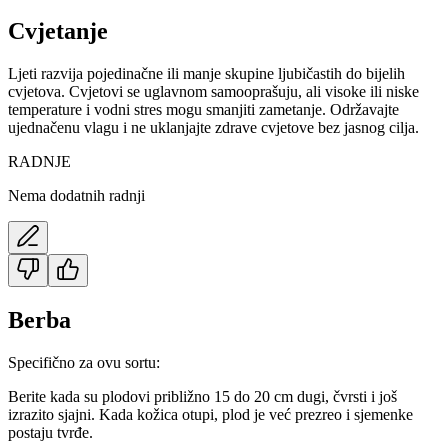
Cvjetanje
Ljeti razvija pojedinačne ili manje skupine ljubičastih do bijelih
cvjetova. Cvjetovi se uglavnom samooprašuju, ali visoke ili niske
temperature i vodni stres mogu smanjiti zametanje. Održavajte
ujednačenu vlagu i ne uklanjajte zdrave cvjetove bez jasnog cilja.
RADNJE
Nema dodatnih radnji
Berba
Specifično za ovu sortu:
Berite kada su plodovi približno 15 do 20 cm dugi, čvrsti i još
izrazito sjajni. Kada kožica otupi, plod je već prezreo i sjemenke
postaju tvrđe.