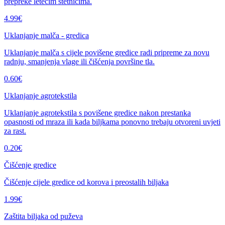
prepreke letećim štetnicima.
4.99
€
Uklanjanje malča - gredica
Uklanjanje malča s cijele povišene gredice radi pripreme za novu
radnju, smanjenja vlage ili čišćenja površine tla.
0.60
€
Uklanjanje agrotekstila
Uklanjanje agrotekstila s povišene gredice nakon prestanka
opasnosti od mraza ili kada biljkama ponovno trebaju otvoreni uvjeti
za rast.
0.20
€
Čišćenje gredice
Čišćenje cijele gredice od korova i preostalih biljaka
1.99
€
Zaštita biljaka od puževa