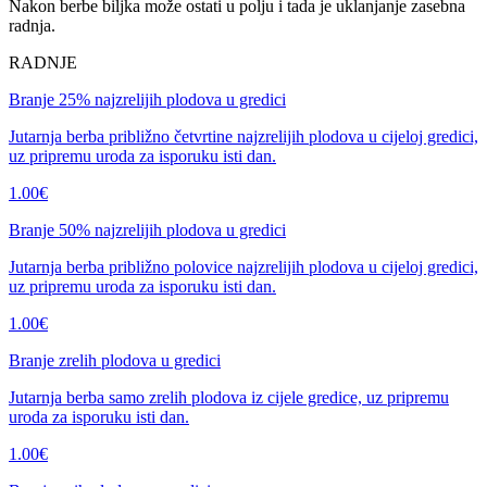
Nakon berbe biljka može ostati u polju i tada je uklanjanje zasebna
radnja.
RADNJE
Branje 25% najzrelijih plodova u gredici
Jutarnja berba približno četvrtine najzrelijih plodova u cijeloj gredici,
uz pripremu uroda za isporuku isti dan.
1.00
€
Branje 50% najzrelijih plodova u gredici
Jutarnja berba približno polovice najzrelijih plodova u cijeloj gredici,
uz pripremu uroda za isporuku isti dan.
1.00
€
Branje zrelih plodova u gredici
Jutarnja berba samo zrelih plodova iz cijele gredice, uz pripremu
uroda za isporuku isti dan.
1.00
€