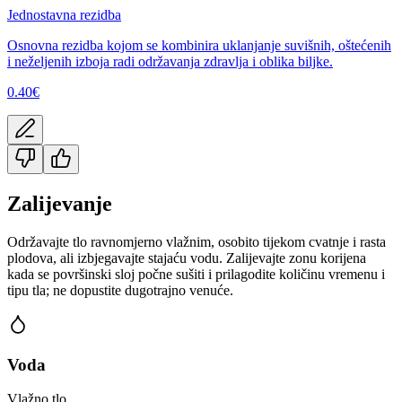
Jednostavna rezidba
Osnovna rezidba kojom se kombinira uklanjanje suvišnih, oštećenih
i neželjenih izboja radi održavanja zdravlja i oblika biljke.
0.40
€
Zalijevanje
Održavajte tlo ravnomjerno vlažnim, osobito tijekom cvatnje i rasta
plodova, ali izbjegavajte stajaću vodu. Zalijevajte zonu korijena
kada se površinski sloj počne sušiti i prilagodite količinu vremenu i
tipu tla; ne dopustite dugotrajno venuće.
Voda
Vlažno tlo