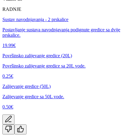
RADNJE
Sustav navodnjavanja - 2 prskalice
Postavljanje sustava navodnjavanja podignute gredice sa dvije
prskalice.
19.99
€
Površinsko zalijevanje gredice (20L)
Površinsko zalijevanje gredice sa 20L vode.
0.25
€
Zalijevanje gredice (50L)
Zalijevanje gredice sa 50L vode.
0.50
€