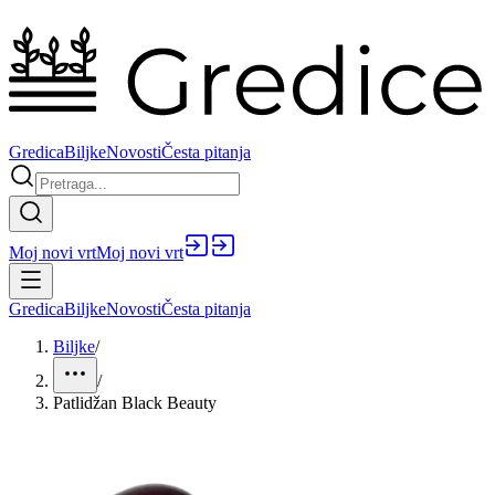
Gredica
Biljke
Novosti
Česta pitanja
Moj novi vrt
Moj novi vrt
Gredica
Biljke
Novosti
Česta pitanja
Biljke
/
/
Patlidžan Black Beauty