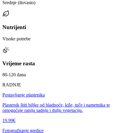
Srednje (ilovasto)
Nutrijenti
Visoke potrebe
Vrijeme rasta
80-120 dana
RADNJE
Postavljanje plastenika
Plastenik štiti biljke od hladnoće, kiše, tuče i nametnika te
omogućuje raniju sadnju i dulju vegetaciju.
19.99
€
Fotografiranje gredice