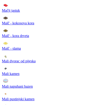
Mačji jastuk
Malč - kokosova kora
Malč - kora drveta
Malč - slama
Mali dvorac od pijeska
Mali kamen
Mali napuhani bazen
Mali pustinjski kamen