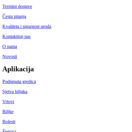
Termini dostave
Česta pitanja
Kvaliteta i sigurnost uroda
Kontaktiraj nas
O nama
Novosti
Aplikacija
Podignuta gredica
Sjetva biljaka
Vrtovi
Biljke
Bolesti
Štetnici