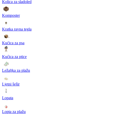
Kolica za sladoled
Komposter
Kratka ravna tegla
Kućica za psa
Kućica za ptice
Ležaljka za plažu
Ljetni šešir
Lopata
Lopta za plažu