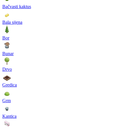
Bačvasti kaktus
Bala sijena
Bor
Bunar
Drvo
Gredica
Grm
Kantica