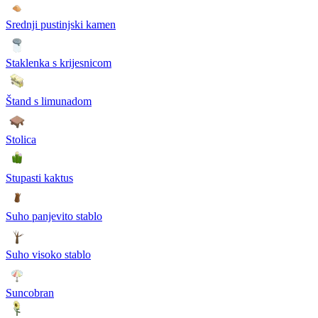
Srednji pustinjski kamen
Staklenka s krijesnicom
Štand s limunadom
Stolica
Stupasti kaktus
Suho panjevito stablo
Suho visoko stablo
Suncobran