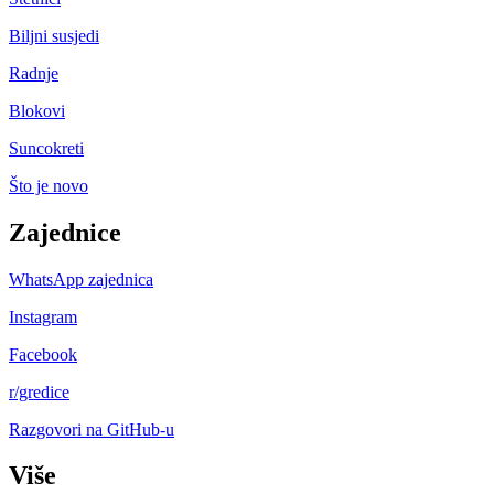
Biljni susjedi
Radnje
Blokovi
Suncokreti
Što je novo
Zajednice
WhatsApp zajednica
Instagram
Facebook
r/gredice
Razgovori na GitHub-u
Više