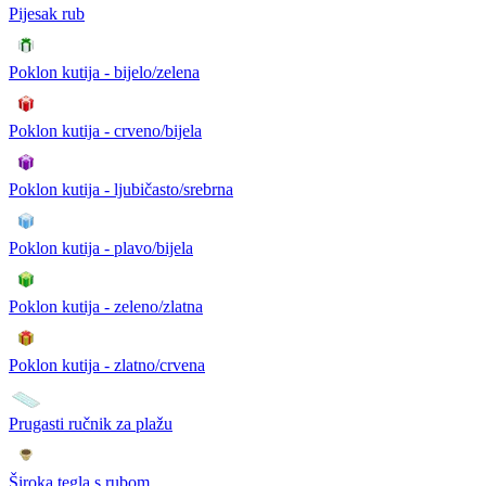
Pijesak rub
Poklon kutija - bijelo/zelena
Poklon kutija - crveno/bijela
Poklon kutija - ljubičasto/srebrna
Poklon kutija - plavo/bijela
Poklon kutija - zeleno/zlatna
Poklon kutija - zlatno/crvena
Prugasti ručnik za plažu
Široka tegla s rubom