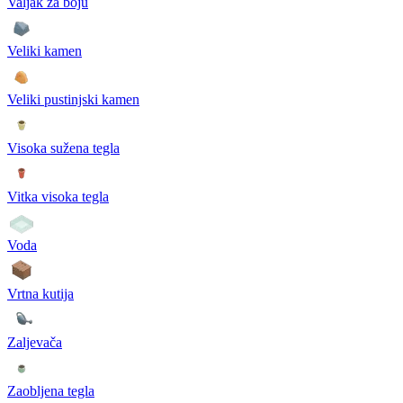
Valjak za boju
Veliki kamen
Veliki pustinjski kamen
Visoka sužena tegla
Vitka visoka tegla
Voda
Vrtna kutija
Zaljevača
Zaobljena tegla