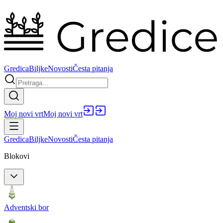
Gredica
Biljke
Novosti
Česta pitanja
Moj novi vrt
Moj novi vrt
Gredica
Biljke
Novosti
Česta pitanja
Blokovi
Adventski bor