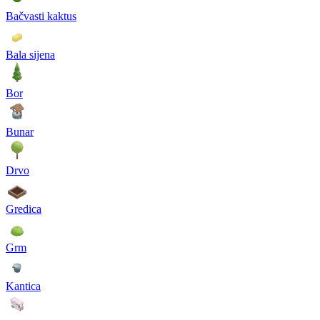
Bačvasti kaktus
Bala sijena
Bor
Bunar
Drvo
Gredica
Grm
Kantica