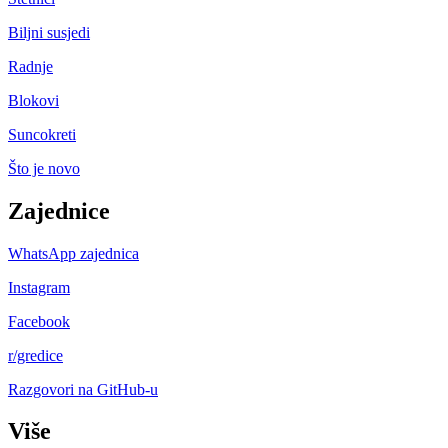
Biljni susjedi
Radnje
Blokovi
Suncokreti
Što je novo
Zajednice
WhatsApp zajednica
Instagram
Facebook
r/gredice
Razgovori na GitHub-u
Više