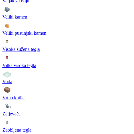
Valjak za boju
Veliki kamen
Veliki pustinjski kamen
Visoka sužena tegla
Vitka visoka tegla
Voda
Vrtna kutija
Zaljevača
Zaobljena tegla