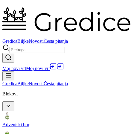
Gredica
Biljke
Novosti
Česta pitanja
Moj novi vrt
Moj novi vrt
Gredica
Biljke
Novosti
Česta pitanja
Blokovi
Adventski bor