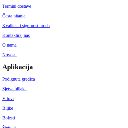
Termini dostave
Česta pitanja
Kvaliteta i sigurnost uroda
Kontaktiraj nas
O nama
Novosti
Aplikacija
Podignuta gredica
Sjetva biljaka
Vrtovi
Biljke
Bolesti
Štetnici