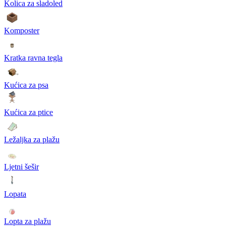
Kolica za sladoled
Komposter
Kratka ravna tegla
Kućica za psa
Kućica za ptice
Ležaljka za plažu
Ljetni šešir
Lopata
Lopta za plažu