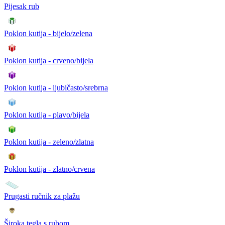
Pijesak rub
Poklon kutija - bijelo/zelena
Poklon kutija - crveno/bijela
Poklon kutija - ljubičasto/srebrna
Poklon kutija - plavo/bijela
Poklon kutija - zeleno/zlatna
Poklon kutija - zlatno/crvena
Prugasti ručnik za plažu
Široka tegla s rubom