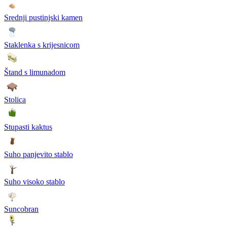
Srednji pustinjski kamen
Staklenka s krijesnicom
Štand s limunadom
Stolica
Stupasti kaktus
Suho panjevito stablo
Suho visoko stablo
Suncobran