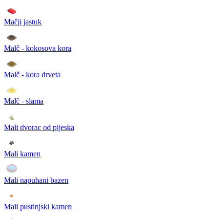
Mačji jastuk
Malč - kokosova kora
Malč - kora drveta
Malč - slama
Mali dvorac od pijeska
Mali kamen
Mali napuhani bazen
Mali pustinjski kamen