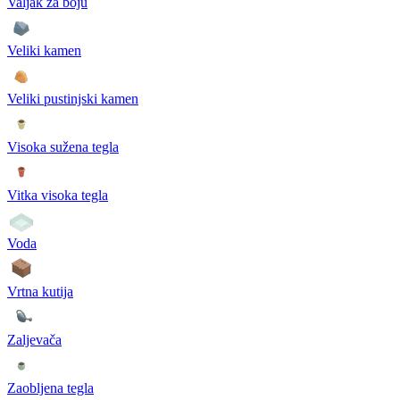
Valjak za boju
Veliki kamen
Veliki pustinjski kamen
Visoka sužena tegla
Vitka visoka tegla
Voda
Vrtna kutija
Zaljevača
Zaobljena tegla