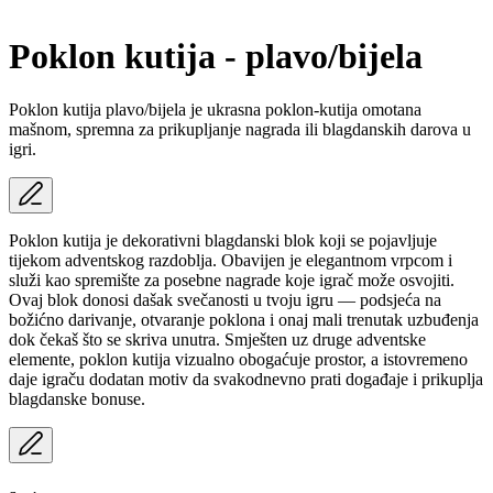
Poklon kutija - plavo/bijela
Poklon kutija plavo/bijela je ukrasna poklon-kutija omotana
mašnom, spremna za prikupljanje nagrada ili blagdanskih darova u
igri.
Poklon kutija je dekorativni blagdanski blok koji se pojavljuje
tijekom adventskog razdoblja. Obavijen je elegantnom vrpcom i
služi kao spremište za posebne nagrade koje igrač može osvojiti.
Ovaj blok donosi dašak svečanosti u tvoju igru — podsjeća na
božićno darivanje, otvaranje poklona i onaj mali trenutak uzbuđenja
dok čekaš što se skriva unutra. Smješten uz druge adventske
elemente, poklon kutija vizualno obogaćuje prostor, a istovremeno
daje igraču dodatan motiv da svakodnevno prati događaje i prikuplja
blagdanske bonuse.