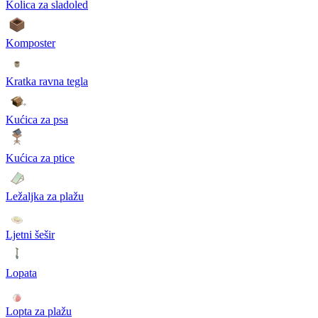
Kolica za sladoled
Komposter
Kratka ravna tegla
Kućica za psa
Kućica za ptice
Ležaljka za plažu
Ljetni šešir
Lopata
Lopta za plažu