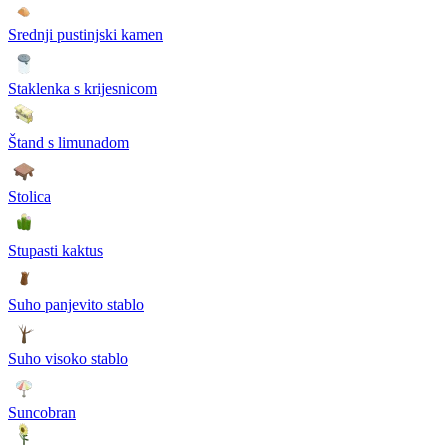
Srednji pustinjski kamen
Staklenka s krijesnicom
Štand s limunadom
Stolica
Stupasti kaktus
Suho panjevito stablo
Suho visoko stablo
Suncobran