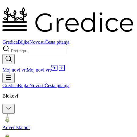
Gredica
Biljke
Novosti
Česta pitanja
Moj novi vrt
Moj novi vrt
Gredica
Biljke
Novosti
Česta pitanja
Blokovi
Adventski bor