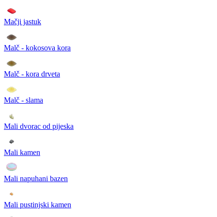
Mačji jastuk
Malč - kokosova kora
Malč - kora drveta
Malč - slama
Mali dvorac od pijeska
Mali kamen
Mali napuhani bazen
Mali pustinjski kamen