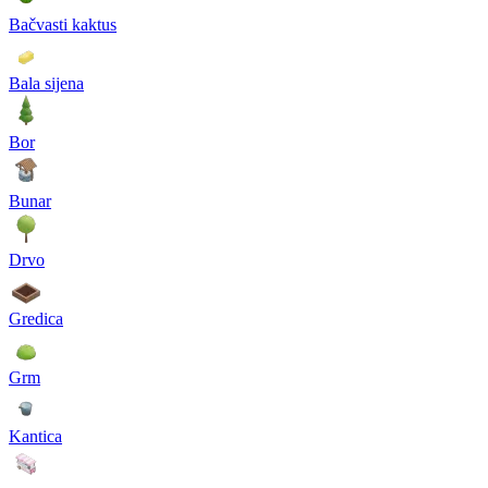
Bačvasti kaktus
Bala sijena
Bor
Bunar
Drvo
Gredica
Grm
Kantica