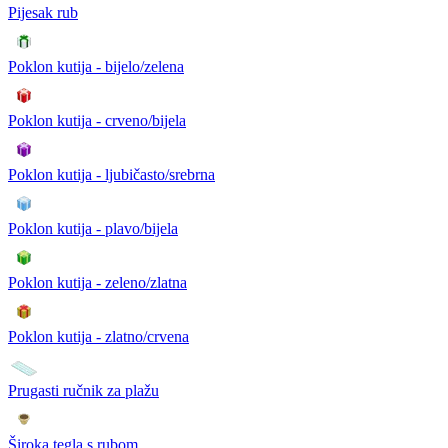
Pijesak rub
Poklon kutija - bijelo/zelena
Poklon kutija - crveno/bijela
Poklon kutija - ljubičasto/srebrna
Poklon kutija - plavo/bijela
Poklon kutija - zeleno/zlatna
Poklon kutija - zlatno/crvena
Prugasti ručnik za plažu
Široka tegla s rubom